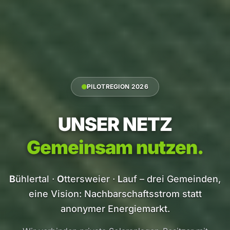
PILOTREGION 2026
UNSER NETZ
Gemeinsam nutzen.
B
ühlertal ·
O
ttersweier ·
L
auf – drei Gemeinden,
eine Vision: Nachbarschaftsstrom statt
anonymer Energiemarkt.