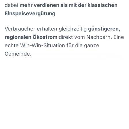
dabei
mehr verdienen als mit der klassischen
Einspeisevergütung
.
Verbraucher erhalten gleichzeitig
günstigeren,
regionalen Ökostrom
direkt vom Nachbarn. Eine
echte Win-Win-Situation für die ganze
Gemeinde.
Erzeuger aus Lauf
PV-Anlage mit 10 kWp auf dem Dach
STROM TEILEN
Verbraucher aus Bühlertal