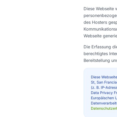
Diese Webseite w
personenbezogen
des Hosters gesp
Kommunikationsda
Webseite generie
Die Erfassung di
berechtigtes Inte
Bereitstellung u
Diese Webseite
St, San Franci
(z. B. IP-Adre
Data Privacy F
Europäischen U
Datenverarbeitu
Datenschutzer