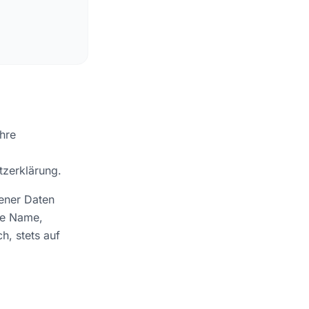
hre
tzerklärung.
ener Daten
se Name,
h, stets auf