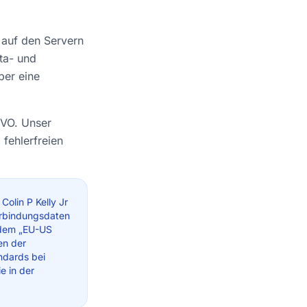
 auf den Servern
ta- und
ber eine
GVO. Unser
 fehlerfreien
Colin P Kelly Jr
erbindungsdaten
h dem „EU-US
en der
ndards bei
e in der