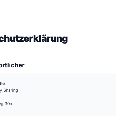
chutzerklärung
ortlicher
tle
y Sharing
eg 30a