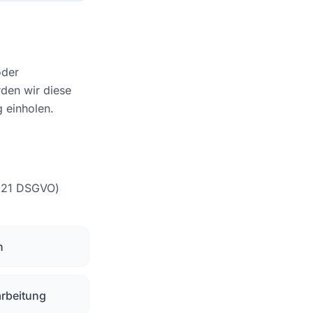
oder
rden wir diese
g einholen.
s 21 DSGVO)
n
arbeitung