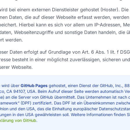
ird bei einem externen Dienstleister gehostet (Hoster). Die
en Daten, die auf dieser Webseite erfasst werden, werden
eichert. Hierbei kann es sich vor allem um IP-Adressen, Me
ten, Webseitenzugriffe und sonstige Daten handeln, die ü
rt werden.
eser Daten erfolgt auf Grundlage von Art. 6 Abs. 1 lit. f DS
resse besteht in einer möglichst zuverlässigen, sicheren und
nserer Webseite.
 wird über
GitHub Pages
gehostet, einen Dienst der GitHub, Inc., 88 
sco, CA 94107, USA. Beim Aufruf dieser Seite werden automatisch V
sse) an die Server von GitHub übermittelt. Das Unternehmen ist nac
ramework“ (DPF) zertifiziert. Das DPF ist ein Übereinkommen zwisch
nion und den USA, das die Einhaltung europäischer Datenschutzsta
ngen in den USA gewährleisten soll. Weitere Informationen finden Si
klärung von GitHub
.