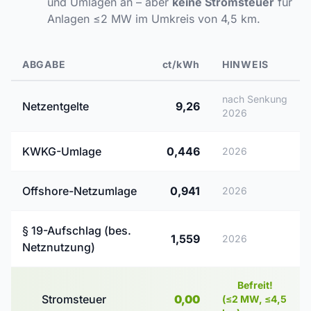
und Umlagen an – aber
keine Stromsteuer
für
Anlagen ≤2 MW im Umkreis von 4,5 km.
ABGABE
ct/kWh
HINWEIS
nach Senkung
Netzentgelte
9,26
2026
KWKG-Umlage
0,446
2026
Offshore-Netzumlage
0,941
2026
§ 19-Aufschlag (bes.
1,559
2026
Netznutzung)
Befreit!
Stromsteuer
0,00
(≤2 MW, ≤4,5