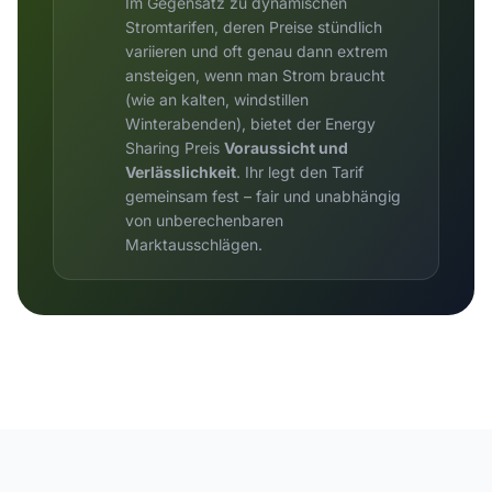
Im Gegensatz zu dynamischen
Stromtarifen, deren Preise stündlich
variieren und oft genau dann extrem
ansteigen, wenn man Strom braucht
(wie an kalten, windstillen
Winterabenden), bietet der Energy
Sharing Preis
Voraussicht und
Verlässlichkeit
. Ihr legt den Tarif
gemeinsam fest – fair und unabhängig
von unberechenbaren
Marktausschlägen.