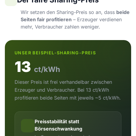
Wir setzen den Sharing-Preis so an, dass
beide
Seiten fair profitieren
– Erzeuger verdienen
mehr, Verbraucher zahlen weniger.
UNSER BEISPIEL-SHARING-PREIS
13
ct/kWh
Dieser Preis ist frei verhandelbar zwischen
Erzeuger und Verbraucher. Bei 13 ct/kWh
profitieren beide Seiten mit jeweils ~5 ct/kWh.
Preisstabilität statt
Börsenschwankung